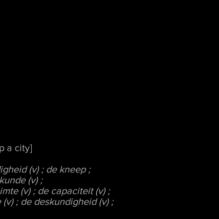
 a city]
digheid (v) ; de kneep ;
kunde (v) ;
mte (v) ; de capaciteit (v) ;
(v) ; de deskundigheid (v) ;